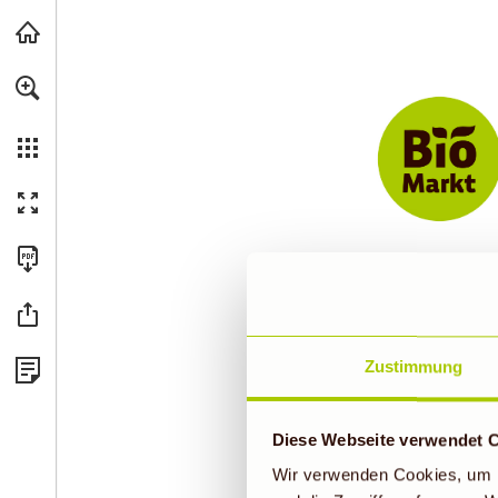
Wir empfehlen Ihnen, die Menüoption „PDF herunterladen“ zu verwend
Zum Hauptinhalt springen
Zustimmung
Diese Webseite verwendet 
Wir verwenden Cookies, um I