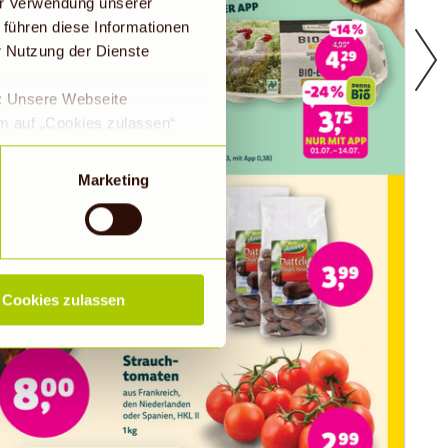
er Verwendung unserer
 führen diese Informationen
r Nutzung der Dienste
e: Unsere Webseite
em auf „Cookies zulassen“
a DS-GVO eingewilligt, dass
 ein Land mit einem nach
Marketing
s Risiko, dass die Daten
Rechtsbehelfsmöglichkeiten,
ookies abgewählt werden,
Cookies zulassen