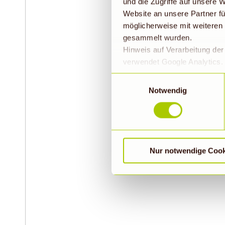
und die Zugriffe auf unsere
Website an unsere Partner fü
möglicherweise mit weiteren
gesammelt wurden.
Hinweis auf Verarbeitung de
verwendet Google Analytics. 
geklickt bzw. statistische Co
Einwilligungsauswahl
die Daten in den USA verarb
Notwendig
EU-Standards unzureichendem
durch US-Behörden, zu Kont
verarbeitet werden können. 
findet die vorübergehend besc
Nur notwendige Cook