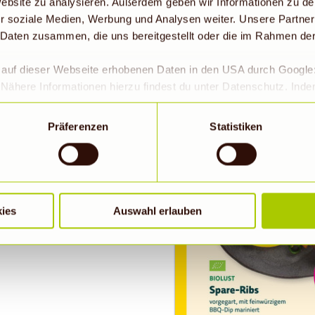
 Website zu analysieren. Außerdem geben wir Informationen zu d
r soziale Medien, Werbung und Analysen weiter. Unsere Partner
 Daten zusammen, die uns bereitgestellt oder die im Rahmen de
r auf dieser Webseite erhobenen Daten in den USA durch Googl
Nähere Informationen hierzu findest du unter Datenschutz. Ind
okies erlaubt werden, wird zugleich gem. Art. 49 Abs. 1 S. 1 lit 
eitet werden. Die USA werden vom Europäischen Gerichtshof als
Präferenzen
Statistiken
 Datenschutzniveau eingeschätzt. Es besteht insbesondere da
roll- und zu Überwachungszwecken, möglicherweise auch ohne 
Wenn auf „Nur notwendige Cookies“ geklickt bzw. statistische C
hriebene Übermittlung nicht statt.
ies
Auswahl erlauben